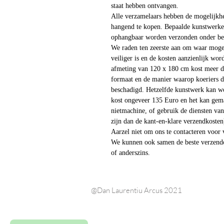
staat hebben ontvangen.
Alle verzamelaars hebben de mogelijkhe
hangend te kopen. Bepaalde kunstwerk
ophangbaar worden verzonden onder bep
We raden ten zeerste aan om waar mogel
veiliger is en de kosten aanzienlijk wo
afmeting van 120 x 180 cm kost meer d
formaat en de manier waarop koeriers 
beschadigd. Hetzelfde kunstwerk kan w
kost ongeveer 135 Euro en het kan ge
nietmachine, of gebruik de diensten van
zijn dan de kant-en-klare verzendkosten
Aarzel niet om ons te contacteren voor 
We kunnen ook samen de beste verzendo
of anderszins.
@Dan Laurentiu Arcus 2021