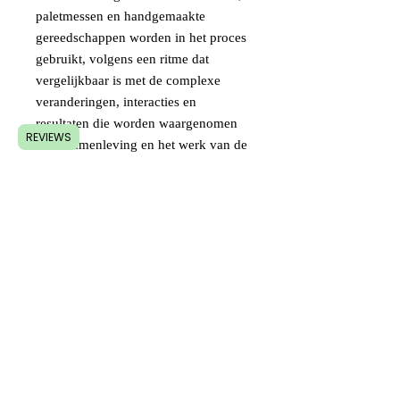
paletmessen en handgemaakte
gereedschappen worden in het proces
gebruikt, volgens een ritme dat
vergelijkbaar is met de complexe
veranderingen, interacties en
resultaten die worden waargenomen
REVIEWS
in de samenleving en het werk van de
kunstenaar. emotionele perceptie van
al deze veranderingen. Het hele
proces wordt vervolgens geanalyseerd
en de titel van het kunstwerk wordt
bepaald op basis van het proces dat
het heeft gemaakt, evenals het
uiteindelijke beeld mogelijke
correlaties met fantastische werelden
of echte situaties.
Verzendingsovereenkomst